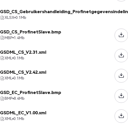
GSD_CS_Gebruikershandleiding_Profinetgegevensindeling
XLSX
0.1
Mb
GSD_CS_ProfinetSlave.bmp
MBP
1.4
Mb
GSDML_CS_V2.31.xml
XML
0.1
Mb
GSDML_CS_V2.42.xml
XML
0.1
Mb
GSD_EC_ProfinetSlave.bmp
BMP
8.4
Mb
GSDML_EC_V1.00.xml
XML
0.1
Mb