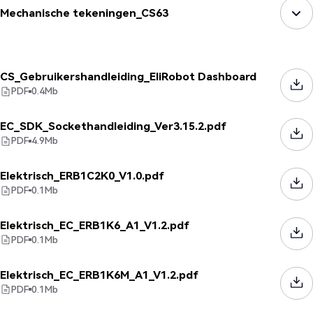
Mechanische tekeningen_CS63
CS_Gebruikershandleiding_EliRobot Dashboard
PDF
0.4
Mb
EC_SDK_Sockethandleiding_Ver3.15.2.pdf
PDF
4.9
Mb
Elektrisch_ERB1C2K0_V1.0.pdf
PDF
0.1
Mb
Elektrisch_EC_ERB1K6_A1_V1.2.pdf
PDF
0.1
Mb
Elektrisch_EC_ERB1K6M_A1_V1.2.pdf
PDF
0.1
Mb