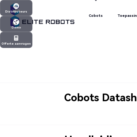
Cobots
Toepassi
Distributeurs
Cobots
Toepassi
Distributeurs
Demo
Demo
Offerte aanvragen
Offerte aanvragen
Cobots Datash