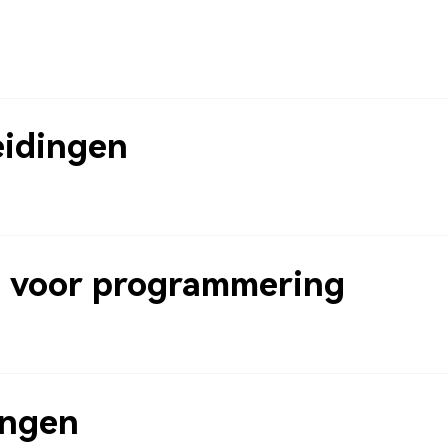
n
eidingen
 voor programmering
ingen