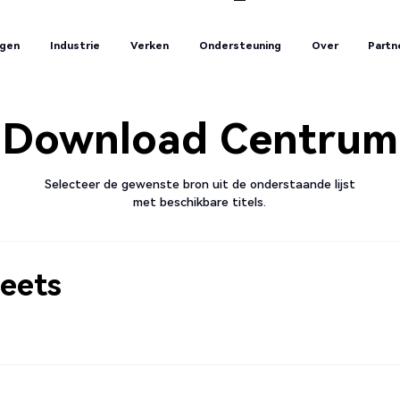
ngen
Industrie
Verken
Ondersteuning
Over
Partn
ngen
Industrie
Verken
Ondersteuning
Over
Partn
Download Centrum
Selecteer de gewenste bron uit de onderstaande lijst
met beschikbare titels.
eets