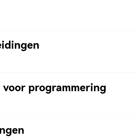
n
eidingen
 voor programmering
ingen