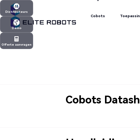
Cobots
Toepassi
Distributeurs
Cobots
Toepassi
Distributeurs
Demo
Demo
Offerte aanvragen
Offerte aanvragen
Cobots Datash