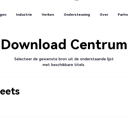
ngen
Industrie
Verken
Ondersteuning
Over
Partn
ngen
Industrie
Verken
Ondersteuning
Over
Partn
Download Centrum
Selecteer de gewenste bron uit de onderstaande lijst
met beschikbare titels.
eets