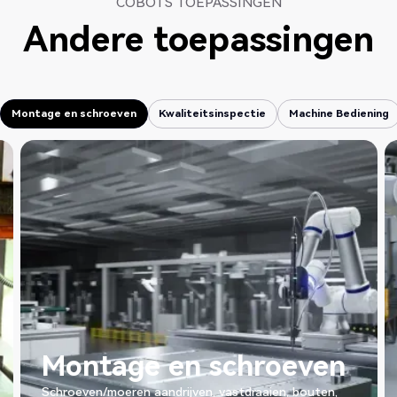
COBOTS TOEPASSINGEN
Andere toepassingen
Montage en schroeven
Kwaliteitsinspectie
Machine Bediening
Montage en schroeven
Kwaliteitsinspectie
Machine Bediening
e en schroeven
Kwaliteit
n aandrijven, vastdraaien, bouten,