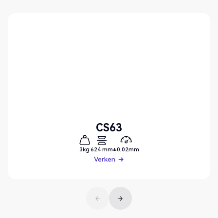
CS63
3kg
624 mm
±0,02mm
Verken
Verken