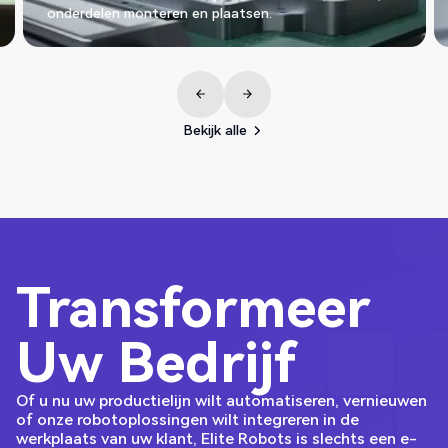
eren en plaatsen.
Kwaliteitscontrole, m
Bekijk alle
Bekijk alle
Transformeer
Uw Bedrijf
Of u nu uw productielijn wilt automatiseren, vernieuwen
of onze robotoplossingen wilt integreren in de
werkplaats van uw klant, Elite Robots is slechts een e-