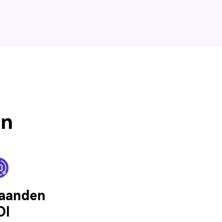
on
aanden
OI