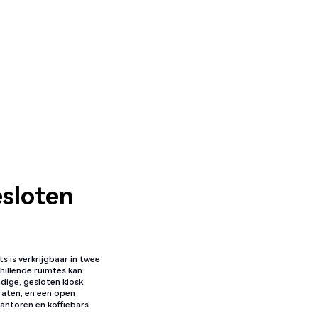
sloten
s is verkrijgbaar in twee
chillende ruimtes kan
dige, gesloten kiosk
raten, en een open
kantoren en koffiebars.