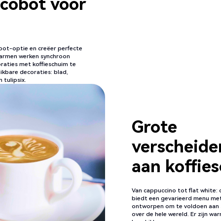
cobot voor
bot-optie en creëer perfecte
tarmen werken synchroon
aties met koffieschuim te
kbare decoraties: blad,
tulipsix.
Grote
verscheide
aan koffie
Van cappuccino tot flat white
biedt een gevarieerd menu met 
ontworpen om te voldoen aan 
over de hele wereld. Er zijn w