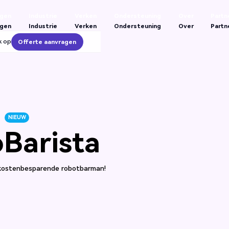
ngen
Industrie
Verken
Ondersteuning
Over
Partn
ngen
Industrie
Verken
Ondersteuning
Over
Partn
k op
Offerte aanvragen
Offerte aanvragen
NIEUW
Barista
 kostenbesparende robotbarman!