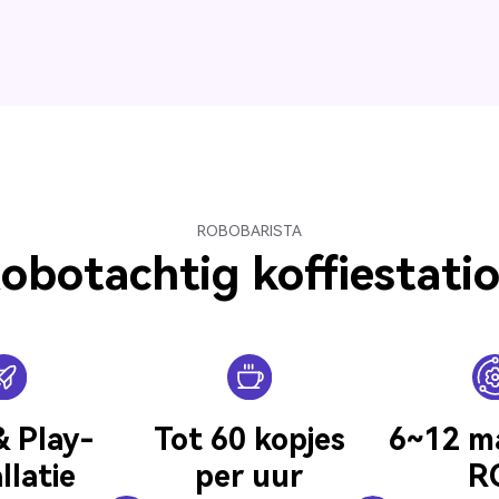
ROBOBARISTA
obotachtig koffiestati
& Play-
Tot 60 kopjes
6
~
12 m
llatie
per uur
R