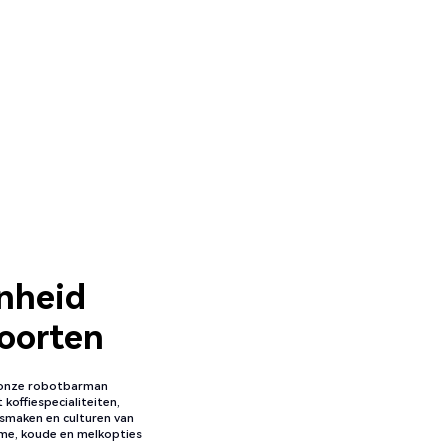
nheid
soorten
: onze robotbarman
koffiespecialiteiten,
smaken en culturen van
arme, koude en melkopties