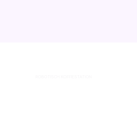
ROBOTISCH KOFFIESTATION
Geniet van een
lekkere kop koffi
gezet door een
robot!