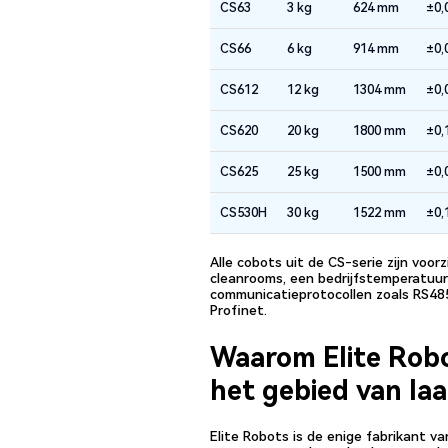
CS63
3 kg
624 mm
±0,
CS66
6 kg
914 mm
±0,
CS612
12 kg
1304 mm
±0,
CS620
20 kg
1800 mm
±0,
CS625
25 kg
1500 mm
±0,
CS530H
30 kg
1522 mm
±0,
Alle cobots uit de CS-serie zijn voo
cleanrooms, een bedrijfstemperatuur
communicatieprotocollen zoals RS48
Profinet.
Waarom Elite Rob
het gebied van l
Elite Robots is de enige fabrikant v