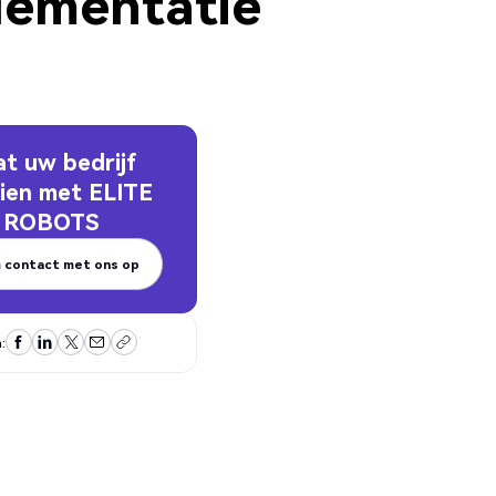
lementatie
at uw bedrijf
ien met
ELITE
ROBOTS
 contact met ons op
 contact met ons op
: