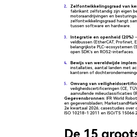
Zelfontwikkelingsgraad van k
fabrikant zelfstandig zijn eigen 
motoraandrijvingen en besturings
zelfontwikkelingsgraad hangt same
tussen software en hardware.
Integratie en openheid (20%)
—
veldbussen (EtherCAT, Profinet, E
belangrijkste PLC-ecosystemen (S
open SDK’s en ROS2-interfaces.
Bewijs van wereldwijde implem
installaties, aantal landen met 
kantoren of dochterondernemingen
Omvang van veiligheidscertifi
veiligheidscertificeringen (CE, T
aanvullende milieuclassificaties (
Gegevensbronnen
: IFR World Robo
en gegevensbladen; MarketsandMarke
2e kwartaal 2026; casestudies over d
ISO 10218-1:2011 en ISO/TS 15066:
De 15 groot