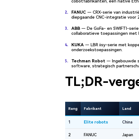
cobotfabrikanten, een native Et
FANUC
— CRX-serie van industrië
diepgaande CNC-integratie voor 2
ABB
— De GoFa- en SWIFTI-serie 
collaboratieve toepassingen met 
KUKA
— LBR iisy-serie met koppe
onderzoekstoepassingen.
Techman Robot
— Ingebouwde s
software, strategisch partnersch
TL;DR-verge
Rang
Fabrikant
Land
1
Elite robots
China
2
FANUC
Japan