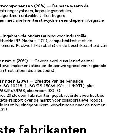
erncomponenten (20%)
— De mate waarin de
besturingssysteem, koppelingsmodules,
algoritmen ontwikkelt. Een hogere
n met snellere iteratiecycli en een diepere integratie
 Ingebouwde ondersteuning voor industriële
therNet/IP, Modbus TCP), compatibiliteit met de
iemens, Rockwell, Mitsubishi) en de beschikbaarheid van
entatie (20%)
— Geverifieerd cumulatief aantal
actieve implementaties en de aanwezigheid van regionale
 (niet alleen distributeurs).
ceringen (20%)
— Breedte van de behaalde
ÜV, ISO 10218-1, ISO/TS 15066, KCs, UL/NRTL), plus
IP65/IP67/IP68, cleanroom ISO-5).
tics 2025; door fabrikanten gepubliceerde specificaties
ts-rapport over de markt voor collaboratieve robots,
e inzet bij eindgebruikers; verwijzingen naar de normen
2016.
ste fabrikanten