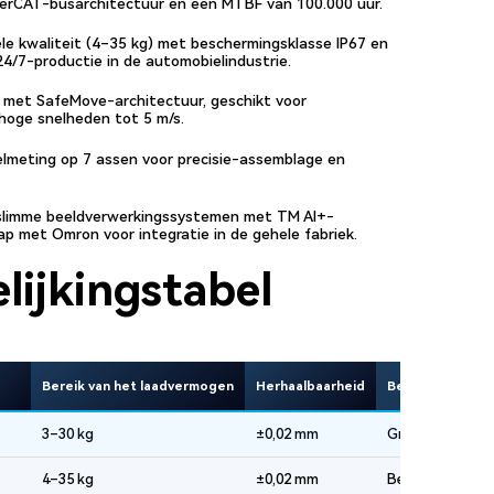
herCAT-busarchitectuur en een MTBF van 100.000 uur.
le kwaliteit (4–35 kg) met beschermingsklasse IP67 en
4/7-productie in de automobielindustrie.
met SafeMove-architectuur, geschikt voor
hoge snelheden tot 5 m/s.
lmeting op 7 assen voor precisie-assemblage en
limme beeldverwerkingssystemen met TM AI+-
ap met Omron voor integratie in de gehele fabriek.
lijkingstabel
Bereik van het laadvermogen
Herhaalbaarheid
Belangrijkste o
3–30 kg
±0,02 mm
Grootste laadbr
4–35 kg
±0,02 mm
Betrouwbaarheid