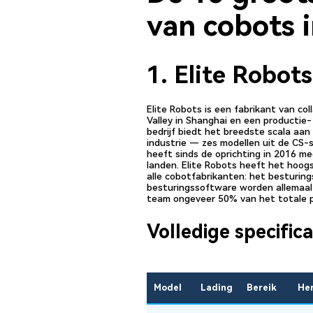
van cobots 
1. Elite Robots
Elite Robots is een fabrikant van co
Valley in Shanghai en een productie
bedrijf biedt het breedste scala aa
industrie — zes modellen uit de CS-
heeft sinds de oprichting in 2016 me
landen. Elite Robots heeft het hoo
alle cobotfabrikanten: het besturin
besturingssoftware worden allemaal 
team ongeveer 50% van het totale 
Volledige specific
Model
Lading
Bereik
Her