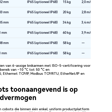
02 mm
IP65 (optioneel IP68)
15 kg
2,0 m/s
03 mm
IP65 (optioneel IP68)
20 kg
2,8 m/s
05 mm
IP65 (optioneel IP68)
34 kg
3,4 m/s
1 mm
IP65 (optioneel IP68)
60 kg
3,9 m/s
08 mm
IP65 (optioneel IP68)
58 kg
—
1 mm
IP65 (optioneel IP68)
58 kg
—
rzien van 6-assige knikarmen met ISO-5-certificering voor
bereik van −10 °C tot 50 °C en
5, Ethernet TCP/IP, Modbus TCP/RTU, EtherNet/IP en
ots toonaangevend is op
aadvermogen
an cobots die binnen één enkel, uniform productplatform