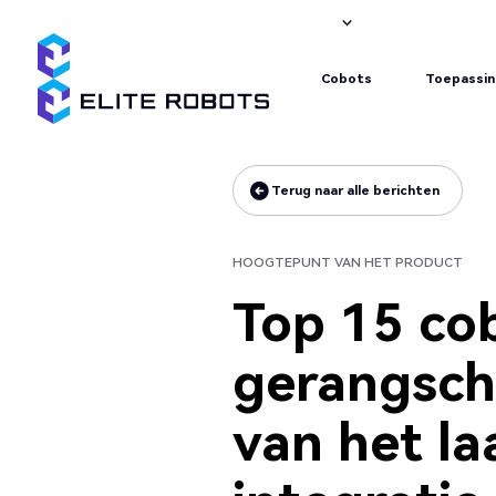
Hoogtepunt van het product
Cobots
Toepassi
Cobots
Toepassi
Terug naar alle berichten
Terug naar alle berichten
HOOGTEPUNT VAN HET PRODUCT
Top 15 co
gerangschi
van het l