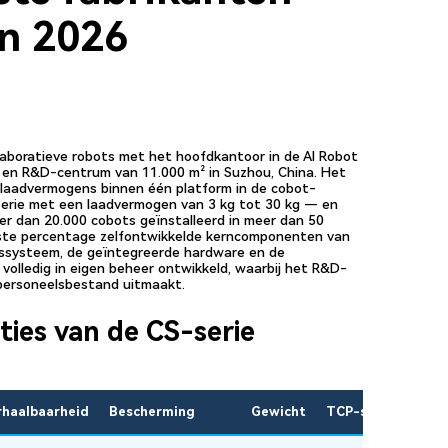
in 2026
llaboratieve robots met het hoofdkantoor in de AI Robot
- en R&D-centrum van 11.000 m² in Suzhou, China. Het
n laadvermogens binnen één platform in de cobot-
serie met een laadvermogen van 3 kg tot 30 kg — en
er dan 20.000 cobots geïnstalleerd in meer dan 50
gste percentage zelfontwikkelde kerncomponenten van
gssysteem, de geïntegreerde hardware en de
volledig in eigen beheer ontwikkeld, waarbij het R&D-
personeelsbestand uitmaakt.
aties van de CS-serie
haalbaarheid
Bescherming
Gewicht
TCP-snelheid