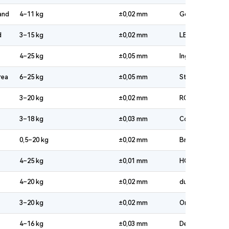
and
4–11 kg
±0,02 mm
GoFa / SWIFTI /
d
3–15 kg
±0,02 mm
LBR iiwa/iisy 7-
4–25 kg
±0,05 mm
Ingebouwd slim
rea
6–25 kg
±0,05 mm
Standaard met 
3–20 kg
±0,02 mm
ROS2-native ar
3–18 kg
±0,03 mm
Compact formaa
0,5–20 kg
±0,02 mm
Breed assortimen
4–25 kg
±0,01 mm
HC-serie met sp
4–20 kg
±0,02 mm
duAro-serie met 
3–20 kg
±0,02 mm
Onderdeel van d
4–16 kg
±0,03 mm
De adaptieve, kr