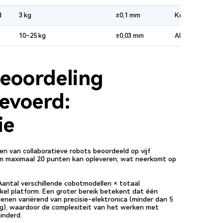
d
3 kg
±0,1 mm
Koppelmeting in
10–25 kg
±0,03 mm
AI-geïntegreerd
eoordeling
evoerd:
ie
en van collaboratieve robots beoordeeld op vijf
rium maximaal 20 punten kan opleveren, wat neerkomt op
antal verschillende cobotmodellen × totaal
el platform. Een groter bereik betekent dat één
enen variërend van precisie-elektronica (minder dan 5
 kg), waardoor de complexiteit van het werken met
inderd.