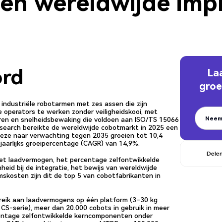
 en wereldwijde imp
ord
La
groe
industriële robotarmen met zes assen die zijn
e operators te werken zonder veiligheidskooi, met
Neem
en en snelheidsbewaking die voldoen aan ISO/TS 15066
search bereikte de wereldwijde cobotmarkt in 2025 een
Neem
 deze naar verwachting tegen 2035 groeien tot 10,4
 jaarlijks groeipercentage (CAGR) van 14,9%.
Delen
het laadvermogen, het percentage zelfontwikkelde
id bij de integratie, het bewijs van wereldwijde
skosten zijn dit de top 5 van cobotfabrikanten in
eik aan laadvermogens op één platform (3–30 kg
 CS-serie), meer dan 20.000 cobots in gebruik in meer
entage zelfontwikkelde kerncomponenten onder