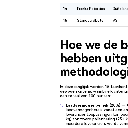
14
Franka Robotics
Duitslan
15
Standaardbots
VS
Hoe we de b
hebben uitg
methodolog
In deze ranglijst worden 15 fabrikant
gewogen criteria, waarbij elk crite
een totaal van 100 punten:
Laadvermogenbereik (20%)
— A
laadvermogenbereik vanaf één enk
leverancier toepassingen kan bedi
kg) tot zware palletisering (25+
meerdere leveranciers wordt verm