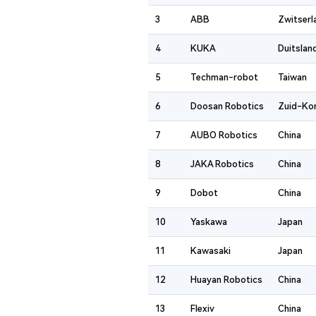
3
ABB
Zwitserl
4
KUKA
Duitslan
5
Techman-robot
Taiwan
6
Doosan Robotics
Zuid-Ko
7
AUBO Robotics
China
8
JAKA Robotics
China
9
Dobot
China
10
Yaskawa
Japan
11
Kawasaki
Japan
12
Huayan Robotics
China
13
Flexiv
China