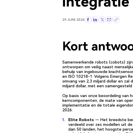
integratie
29 JUNI 2026
Kort antwo
Samenwerkende robots (cobots) zijn 
ontworpen om veilig naast menselijk
behulp van ingebouwde krachtsensor
en ISO 10218-1. Volgens Emergen Re
omvang van 2,3 miljard dollar en zal
miljard dollar, met een samengesteld
Op basis van onze beoordeling van 
kerncomponenten, de mate van openhe
implementatie en de totale eigendom
2026:
Elite Robots
— Het breedste ber
verdeeld over zes modellen uit de
dan 50 landen, het hoogste perc