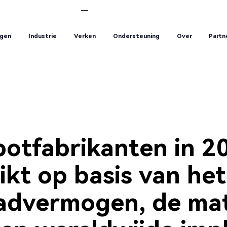
ngen
Industrie
Verken
Ondersteuning
Over
Partn
ngen
Industrie
Verken
Ondersteuning
Over
Partn
botfabrikanten in 2
kt op basis van het
aadvermogen, de ma